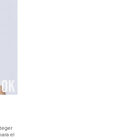
oteger
para el