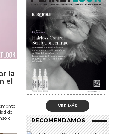
r la
n el
VER MÁS
lemento
dad del
nso el
RECOMENDAMOS