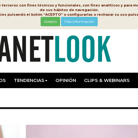
erceros con fines técnicos y funcionales, con fines analíticos y para mo
de sus hábitos de navegación.
kies pulsando el botón “ACEPTO” o configurarlas o rechazar su uso pu
Acepto
Más información
OS
TENDENCIAS
OPINIÓN
CLIPS & WEBINARS