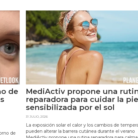
no de
MediActiv propone una ruti
as
reparadora para cuidar la pie
sensibilizada por el sol
31 JULIO, 2026
La exposición solar el calor y los cambios de temper
pueden alterar la barrera cutánea durante el verano
orno de
MediActiv propone una rutina reparadora para calma