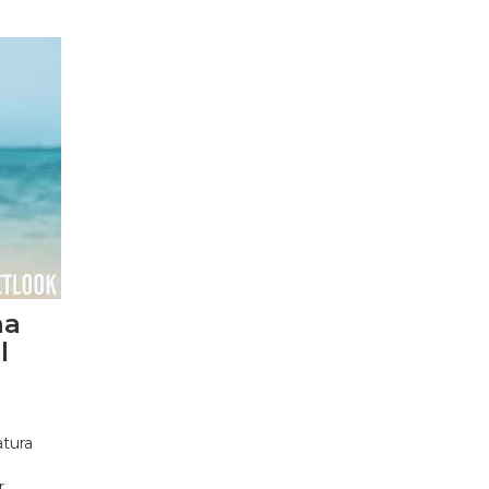
na
l
atura
r