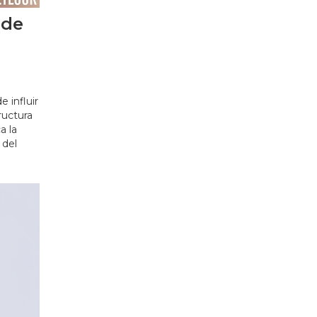
ede
,
 influir
tructura
a la
 del