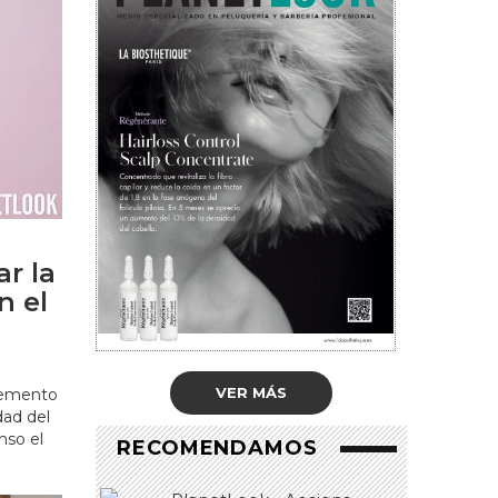
r la
n el
VER MÁS
lemento
dad del
nso el
RECOMENDAMOS