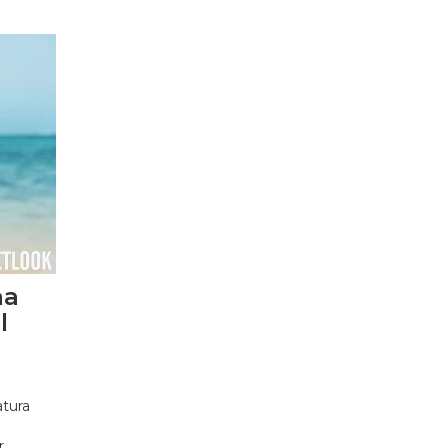
na
l
atura
r