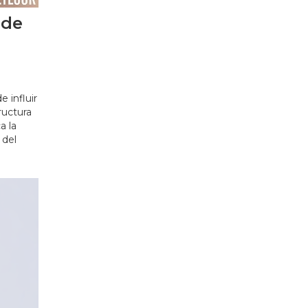
ede
,
 influir
tructura
a la
 del