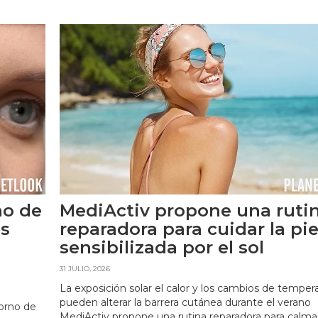
no de
MediActiv propone una ruti
as
reparadora para cuidar la pie
sensibilizada por el sol
31 JULIO, 2026
La exposición solar el calor y los cambios de temper
pueden alterar la barrera cutánea durante el verano
orno de
MediActiv propone una rutina reparadora para calma