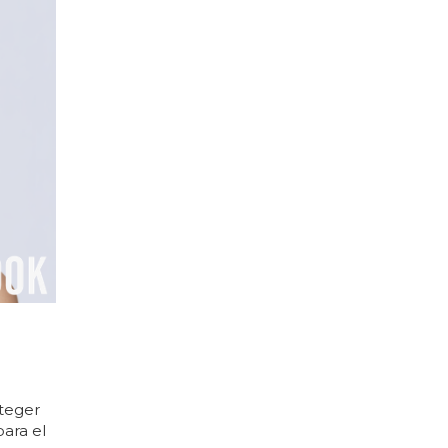
oteger
para el