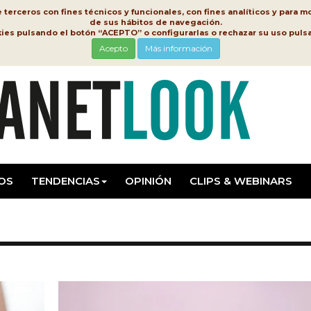
erceros con fines técnicos y funcionales, con fines analíticos y para mo
de sus hábitos de navegación.
kies pulsando el botón “ACEPTO” o configurarlas o rechazar su uso pu
Acepto
Más información
OS
TENDENCIAS
OPINIÓN
CLIPS & WEBINARS